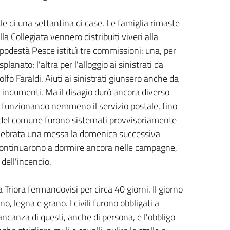
ale di una settantina di case. Le famiglia rimaste
Collegiata vennero distribuiti viveri alla
 podestà Pesce istituì tre commissioni: una, per
anato; l'altra per l'alloggio ai sinistrati da
olfo Faraldi. Aiuti ai sinistrati giunsero anche da
 e indumenti. Ma il disagio durò ancora diverso
 funzionando nemmeno il servizio postale, fino
ci del comune furono sistemati provvisoriamente
celebrata una messa la domenica successiva
i continuarono a dormire ancora nelle campagne,
dell'incendio.
 Triora fermandovisi per circa 40 giorni. Il giorno
o, legna e grano. I civili furono obbligati a
ancanza di questi, anche di persona, e l'obbligo