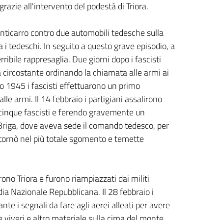
razie all'intervento del podestà di Triora.
nticarro contro due automobili tedesche sulla
 i tedeschi. In seguito a questo grave episodio, a
ribile rappresaglia. Due giorni dopo i fascisti
a circostante ordinando la chiamata alle armi ai
aio 1945 i fascisti effettuarono un primo
lle armi. Il 14 febbraio i partigiani assalirono
 cinque fascisti e ferendo gravemente un
 Briga, dove aveva sede il comando tedesco, per
ne tornò nel più totale sgomento e temette
rono Triora e furono riampiazzati dai militi
dia Nazionale Repubblicana. Il 28 febbraio i
nte i segnali da fare agli aerei alleati per avere
re viveri e altro materiale sulla cima del monte