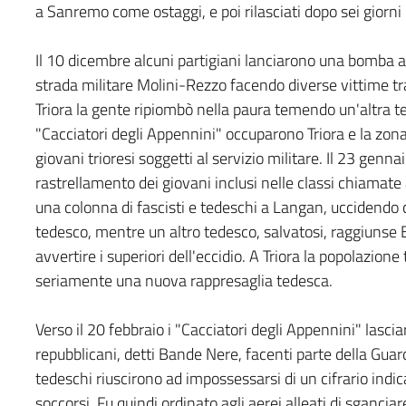
a Sanremo come ostaggi, e poi rilasciati dopo sei giorni g
Il 10 dicembre alcuni partigiani lanciarono una bomba a
strada militare Molini-Rezzo facendo diverse vittime tra
Triora la gente ripiombò nella paura temendo un'altra ter
"Cacciatori degli Appennini" occuparono Triora e la zon
giovani trioresi soggetti al servizio militare. Il 23 genn
rastrellamento dei giovani inclusi nelle classi chiamate a
una colonna di fascisti e tedeschi a Langan, uccidendo
tedesco, mentre un altro tedesco, salvatosi, raggiunse
avvertire i superiori dell'eccidio. A Triora la popolazio
seriamente una nuova rappresaglia tedesca.
Verso il 20 febbraio i "Cacciatori degli Appennini" lascia
repubblicani, detti Bande Nere, facenti parte della Guar
tedeschi riuscirono ad impossessarsi di un cifrario indica
soccorsi. Fu quindi ordinato agli aerei alleati di sgancia