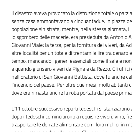
Il disastro aveva provocato la distruzione totale o parzi
senza casa ammontavano a cinquantadue. In piazza della 
popolazione sinistrata, mentre, nella stessa giornata, il
lo sgombero delle macerie, era presieduta da Antonio Aspl
Giovanni Viale; la terza, per la fornitura dei viveri, da Ad
altre località per un totale di trentamila lire tra denaro
tempo, mancando i generi essenziali come il sale e non
a quando giunsero viveri da Pigna e da Rezzo. Gli uffi
nell'oratorio di San Giovanni Battista, dove fu anche 
l'incendio del paese. Per oltre due mesi, molti abitant
dove era rimasta anche la roba portata dal paese prima 
L'11 ottobre successivo reparti tedeschi si stanziarono a
dopo i tedeschi cominciarono a requisire viveri, vino, fien
trasportare le derrate alimentare con i loro muli o, in m