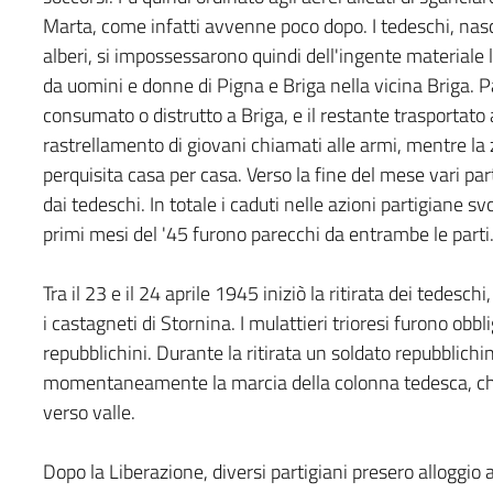
Marta, come infatti avvenne poco dopo. I tedeschi, nascost
alberi, si impossessarono quindi dell'ingente materiale la
da uomini e donne di Pigna e Briga nella vicina Briga. P
consumato o distrutto a Briga, e il restante trasportato a
rastrellamento di giovani chiamati alle armi, mentre 
perquisita casa per casa. Verso la fine del mese vari par
dai tedeschi. In totale i caduti nelle azioni partigiane svo
primi mesi del '45 furono parecchi da entrambe le parti
Tra il 23 e il 24 aprile 1945 iniziò la ritirata dei tedesch
i castagneti di Stornina. I mulattieri trioresi furono obbl
repubblichini. Durante la ritirata un soldato repubblich
momentaneamente la marcia della colonna tedesca, che, 
verso valle.
Dopo la Liberazione, diversi partigiani presero alloggio 