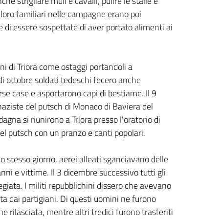
strigliare muli e cavalli, pulire le stalle e
 loro familiari nelle campagne erano poi
 di essere sospettate di aver portato alimenti ai
ni di Triora come ostaggi portandoli a
i ottobre soldati tedeschi fecero anche
se case e asportarono capi di bestiame. Il 9
naziste del putsch di Monaco di Baviera del
agna si riunirono a Triora presso l'oratorio di
l putsch con un pranzo e canti popolari.
o stesso giorno, aerei alleati sganciavano delle
ni e vittime. Il 3 dicembre successivo tutti gli
egiata. I militi repubblichini dissero che avevano
tta dai partigiani. Di questi uomini ne furono
 rilasciata, mentre altri tredici furono trasferiti