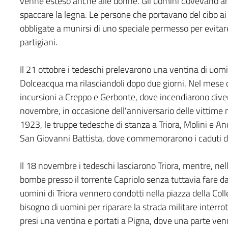
venne esteso anche alle donne. Gli uomini dovevano anche 
spaccare la legna. Le persone che portavano del cibo ai
obbligate a munirsi di uno speciale permesso per evitare
partigiani.
Il 21 ottobre i tedeschi prelevarono una ventina di uomi
Dolceacqua ma rilasciandoli dopo due giorni. Nel mese d
incursioni a Creppo e Gerbonte, dove incendiarono diver
novembre, in occasione dell'anniversario delle vittime 
1923, le truppe tedesche di stanza a Triora, Molini e And
San Giovanni Battista, dove commemorarono i caduti de
Il 18 novembre i tedeschi lasciarono Triora, mentre, nell
bombe presso il torrente Capriolo senza tuttavia fare dan
uomini di Triora vennero condotti nella piazza della Coll
bisogno di uomini per riparare la strada militare interro
presi una ventina e portati a Pigna, dove una parte venne