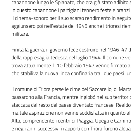
capannone lungo le Spianate, che era già stato adibito a
In questo capannone i partigiani tennero feste e pranzi l
il cinema-sonoro per il suo scarso rendimento in seguito a
aggiunsero poi nell'estate del 1945 anche i trioresi rient
militare.
Finita la guerra, il governo fece costruire nel 1946-47 d
della rappresaglia tedesca del luglio 1944. Il comune ven
trova attualmente. Il 10 febbraio 1947 venne firmato a Pari
che stabiliva la nuova linea confinaria tra i due paesi lu
Il comune di Triora perse le cime del Saccarello, di Marta
passarono alla Francia, mentre inglobò nel suo territori
staccata dal resto del paese diventato francese. Real
ma tale aspirazione non venne soddisfatta in quanto al 
Alta, comprendente i centri di Piaggia, Upega e Carnin
e negli anni successivi i rapporti con Triora furono alqu