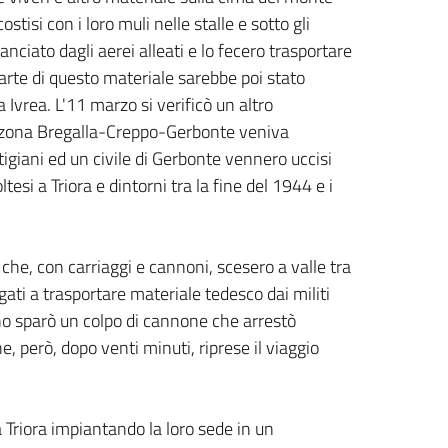
isi con i loro muli nelle stalle e sotto gli
nciato dagli aerei alleati e lo fecero trasportare
arte di questo materiale sarebbe poi stato
 Ivrea. L'11 marzo si verificò un altro
la zona Bregalla-Creppo-Gerbonte veniva
tigiani ed un civile di Gerbonte vennero uccisi
ltesi a Triora e dintorni tra la fine del 1944 e i
.
i, che, con carriaggi e cannoni, scesero a valle tra
igati a trasportare materiale tedesco dai militi
ino sparò un colpo di cannone che arrestò
però, dopo venti minuti, riprese il viaggio
a Triora impiantando la loro sede in un