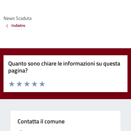
News Scaduta
Indietro
Quanto sono chiare le informazioni su questa
pagina?
Valuta da 1 a 5 stelle la pagina
Valuta 1 stelle su 5
Valuta 2 stelle su 5
Valuta 3 stelle su 5
Valuta 4 stelle su 5
Valuta 5 stelle su 5
Contatta il comune