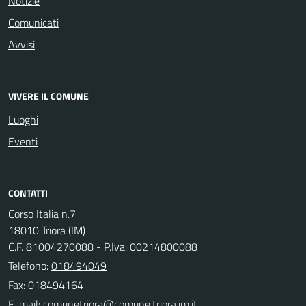
Notizie
Comunicati
Avvisi
VIVERE IL COMUNE
Luoghi
Eventi
CONTATTI
Corso Italia n.7
18010 Triora (IM)
C.F. 81004270088 - P.Iva: 00214800088
Telefono:
018494049
Fax: 018494164
E-mail: