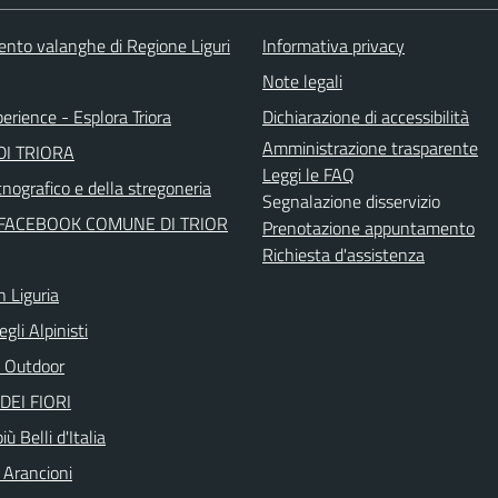
ento valanghe di Regione Liguri
Informativa privacy
Note legali
perience - Esplora Triora
Dichiarazione di accessibilità
Amministrazione trasparente
I TRIORA
Leggi le FAQ
nografico e della stregoneria
Segnalazione disservizio
FACEBOOK COMUNE DI TRIOR
Prenotazione appuntamento
Richiesta d'assistenza
n Liguria
egli Alpinisti
 Outdoor
DEI FIORI
iù Belli d'Italia
 Arancioni