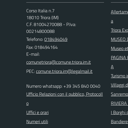
Corso Italia n.7
Allertam
18010 Triora (IM)
a
C.F. 81004270088 - P.Iva:
Triora Ex
00214800088
Telefono:
018494049
MUSEO D
Fax: 018494164
Museo et
E-mail:
PAGINA 
A
PEC:
Turismo i
Villaggi d
Numero whatsapp: +39 345 840 0040
Ufficio Relazioni con il pubblico, Protocoll
Sanremo
o
RIVIERA 
Uffici e orari
I Borghi p
Numeri utili
Bandiere