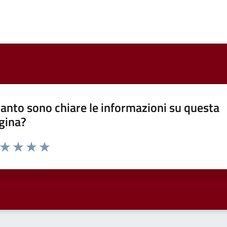
anto sono chiare le informazioni su questa
gina?
a da 1 a 5 stelle la pagina
ta 1 stelle su 5
Valuta 2 stelle su 5
Valuta 3 stelle su 5
Valuta 4 stelle su 5
Valuta 5 stelle su 5