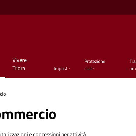
Vivere
Protezione
Tr
Triora
Imposte
civile
amm
cio
ommercio
torizzazioni e concessioni per attività