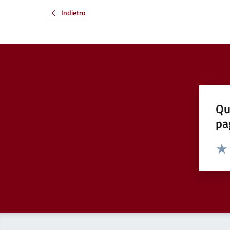
Indietro
Qu
pa
Valut
Valu