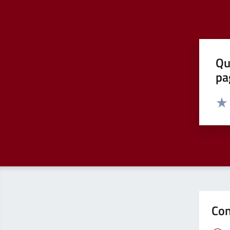
Qu
pa
Valut
Valu
Con