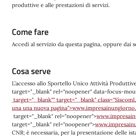
produttive e alle prestazioni di servizi.
Come fare
Accedi al servizio da questa pagina, oppure dai 
Cosa serve
L’accesso allo Sportello Unico Attività Produttiv
target="_blank" rel="noopener" data-focus-mou
target="_blank"" target="_blank" class="SiscomLin
una una nuova pagina">www.impresainungiorno.
target="_blank" rel="noopener">
www.impresai
target="_blank" rel="noopener">
www.impresainu
CNR; è necessaria, per la presentazione delle ista