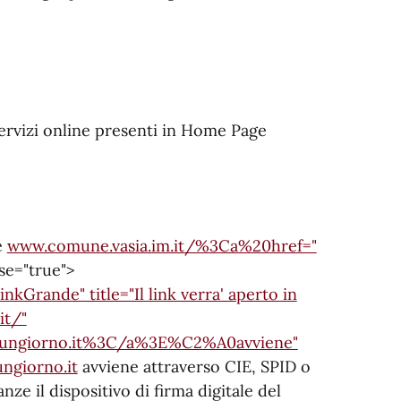
servizi online presenti in Home Page
e
www.comune.vasia.im.it/%3Ca%20href="
se="true">
kGrande" title="Il link verra' aperto in
it/"
nungiorno.it%3C/a%3E%C2%A0avviene"
ngiorno.it
avviene attraverso CIE, SPID o
nze il dispositivo di firma digitale del