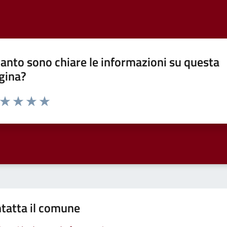
anto sono chiare le informazioni su questa
gina?
a da 1 a 5 stelle la pagina
ta 1 stelle su 5
Valuta 2 stelle su 5
Valuta 3 stelle su 5
Valuta 4 stelle su 5
Valuta 5 stelle su 5
tatta il comune