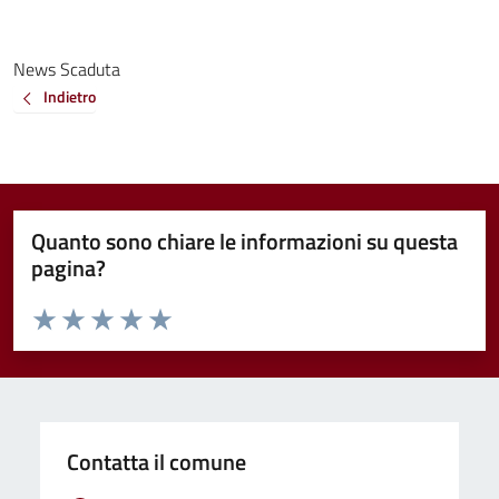
News Scaduta
Indietro
Quanto sono chiare le informazioni su questa
pagina?
Valuta da 1 a 5 stelle la pagina
Valuta 1 stelle su 5
Valuta 2 stelle su 5
Valuta 3 stelle su 5
Valuta 4 stelle su 5
Valuta 5 stelle su 5
Contatta il comune