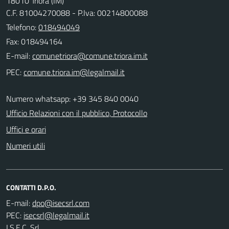
18010 Triora (IM)
C.F. 81004270088 - P.Iva: 00214800088
Telefono:
018494049
Fax: 018494164
E-mail:
PEC:
Numero whatsapp: +39 345 840 0040
Ufficio Relazioni con il pubblico, Protocollo
Uffici e orari
Numeri utili
CONTATTI D.P.O.
E-mail:
PEC:
I.S.E.C. Srl