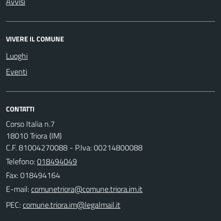
Avvisi
VIVERE IL COMUNE
Luoghi
Eventi
CONTATTI
Corso Italia n.7
18010 Triora (IM)
C.F. 81004270088 - P.Iva: 00214800088
Telefono:
018494049
Fax: 018494164
E-mail:
PEC: