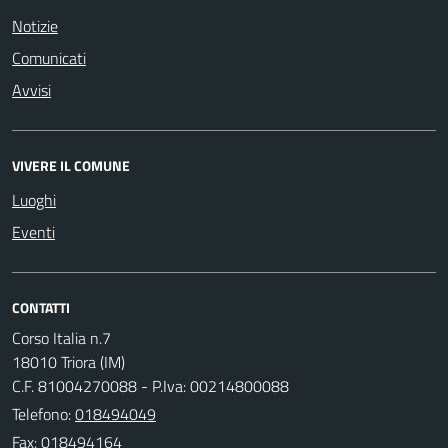
Notizie
Comunicati
Avvisi
VIVERE IL COMUNE
Luoghi
Eventi
CONTATTI
Corso Italia n.7
18010 Triora (IM)
C.F. 81004270088 - P.Iva: 00214800088
Telefono:
018494049
Fax: 018494164