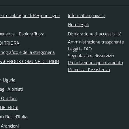
ento valanghe di Regione Liguri
Informativa privacy
Note legali
perience - Esplora Triora
Dichiarazione di accessibilità
Amministrazione trasparente
I TRIORA
Leggi le FAQ
nografico e della stregoneria
Segnalazione disservizio
FACEBOOK COMUNE DI TRIOR
Prenotazione appuntamento
Richiesta d'assistenza
n Liguria
egli Alpinisti
 Outdoor
DEI FIORI
iù Belli d'Italia
 Arancioni