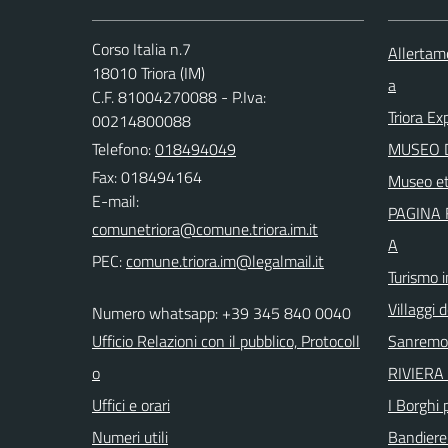
Corso Italia n.7
Allertam
18010 Triora (IM)
a
C.F. 81004270088 - P.Iva:
Triora Ex
00214800088
Telefono:
018494049
MUSEO D
Fax: 018494164
Museo et
E-mail:
PAGINA 
A
PEC:
Turismo i
Villaggi d
Numero whatsapp: +39 345 840 0040
Ufficio Relazioni con il pubblico, Protocoll
Sanremo
o
RIVIERA 
Uffici e orari
I Borghi p
Numeri utili
Bandiere