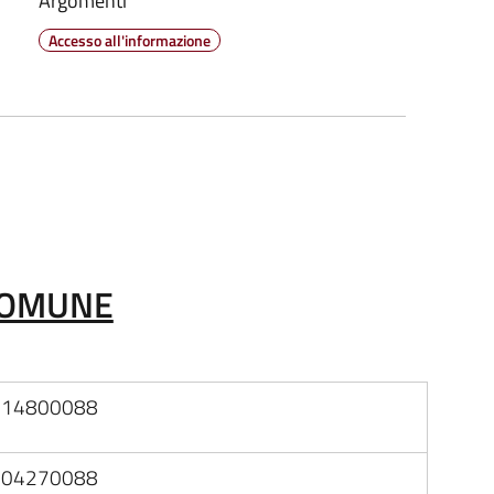
Argomenti
Accesso all'informazione
COMUNE
214800088
004270088