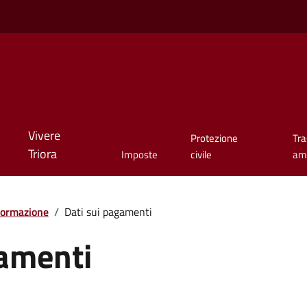
Vivere
Protezione
Tr
Triora
Imposte
civile
amm
formazione
/
Dati sui pagamenti
gamenti