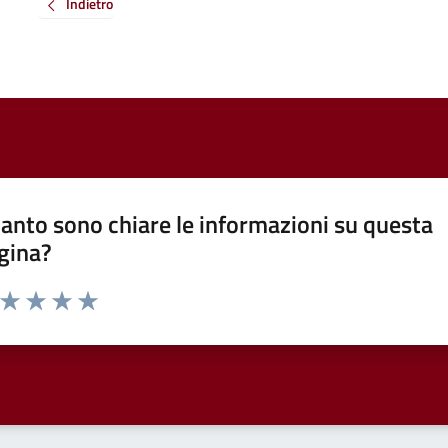
Indietro
anto sono chiare le informazioni su questa
gina?
a da 1 a 5 stelle la pagina
ta 1 stelle su 5
Valuta 2 stelle su 5
Valuta 3 stelle su 5
Valuta 4 stelle su 5
Valuta 5 stelle su 5