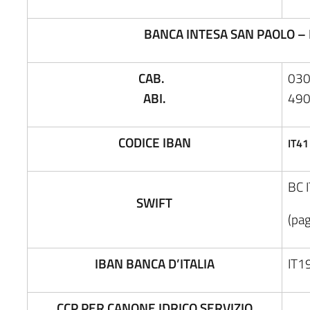
BANCA INTESA SAN PAOLO – F
CAB.
03
ABI.
49
CODICE IBAN
IT41
BC 
SWIFT
(pa
IBAN BANCA D’ITALIA
IT1
CCP PER CANONE IDRICO SERVIZIO