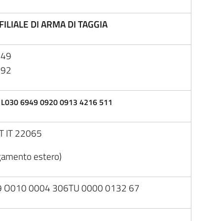
ILIALE DI ARMA DI TAGGIA
049
092
 L030 6949 0920 0913 4216 511
IT IT 22065
gamento estero)
9 O010 0004 306TU 0000 0132 67