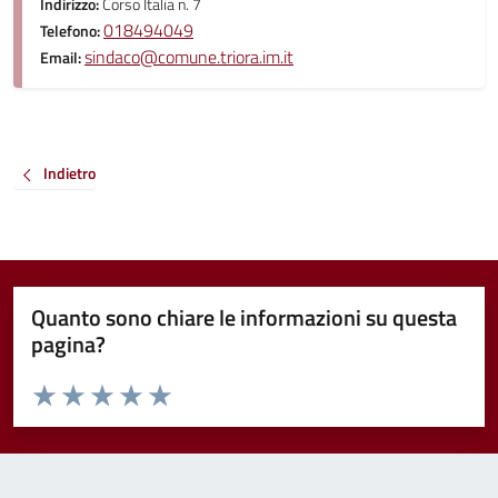
Indirizzo:
Corso Italia n. 7
018494049
Telefono:
sindaco@comune.triora.im.it
Email:
Indietro
Quanto sono chiare le informazioni su questa
pagina?
Valuta da 1 a 5 stelle la pagina
Valuta 1 stelle su 5
Valuta 2 stelle su 5
Valuta 3 stelle su 5
Valuta 4 stelle su 5
Valuta 5 stelle su 5