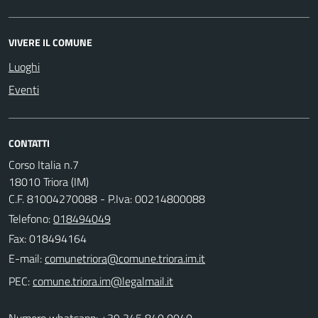
VIVERE IL COMUNE
Luoghi
Eventi
CONTATTI
Corso Italia n.7
18010 Triora (IM)
C.F. 81004270088 - P.Iva: 00214800088
Telefono:
018494049
Fax: 018494164
E-mail:
PEC:
Numero whatsapp: +39 345 840 0040