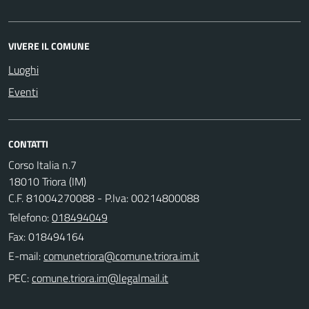
VIVERE IL COMUNE
Luoghi
Eventi
CONTATTI
Corso Italia n.7
18010 Triora (IM)
C.F. 81004270088 - P.Iva: 00214800088
Telefono:
018494049
Fax: 018494164
E-mail:
PEC: