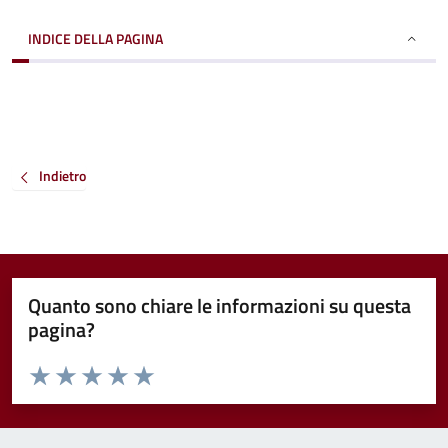
INDICE DELLA PAGINA
Indietro
Quanto sono chiare le informazioni su questa
pagina?
Valuta da 1 a 5 stelle la pagina
Valuta 1 stelle su 5
Valuta 2 stelle su 5
Valuta 3 stelle su 5
Valuta 4 stelle su 5
Valuta 5 stelle su 5