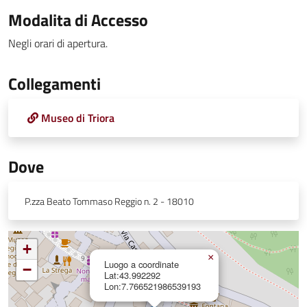
Modalita di Accesso
Negli orari di apertura.
Collegamenti
Museo di Triora
Dove
P.zza Beato Tommaso Reggio n. 2 - 18010
+
×
Luogo a coordinate
−
Lat:43.992292
Lon:7.766521986539193