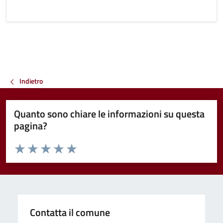
Indietro
Quanto sono chiare le informazioni su questa
pagina?
Valuta da 1 a 5 stelle la pagina
Valuta 1 stelle su 5
Valuta 2 stelle su 5
Valuta 3 stelle su 5
Valuta 4 stelle su 5
Valuta 5 stelle su 5
Contatta il comune