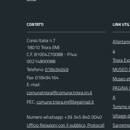
CONTATTI
LINK UTIL
Corso Italia n.7
Allertam
18010 Triora (IM)
a
C.F. 81004270088 - P.Iva:
Triora Ex
00214800088
Telefono:
018494049
MUSEO D
Fax: 018494164
Museo et
E-mail:
PAGINA 
A
PEC:
Turismo i
Villaggi d
Numero whatsapp: +39 345 840 0040
Ufficio Relazioni con il pubblico, Protocoll
Sanremo