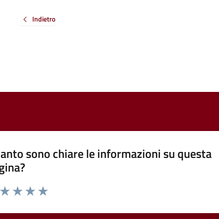
Indietro
anto sono chiare le informazioni su questa
gina?
a da 1 a 5 stelle la pagina
ta 1 stelle su 5
Valuta 2 stelle su 5
Valuta 3 stelle su 5
Valuta 4 stelle su 5
Valuta 5 stelle su 5