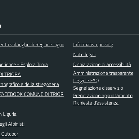
I
ento valanghe di Regione Liguri
Informativa privacy
Note legali
perience - Esplora Triora
Dichiarazione di accessibilità
Amministrazione trasparente
I TRIORA
Leggi le FAQ
nografico e della stregoneria
Segnalazione disservizio
FACEBOOK COMUNE DI TRIOR
Prenotazione appuntamento
Richiesta d'assistenza
n Liguria
egli Alpinisti
 Outdoor