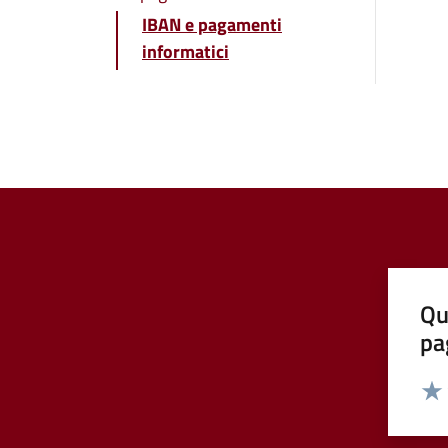
IBAN e pagamenti
informatici
Qu
pa
Valut
Valu