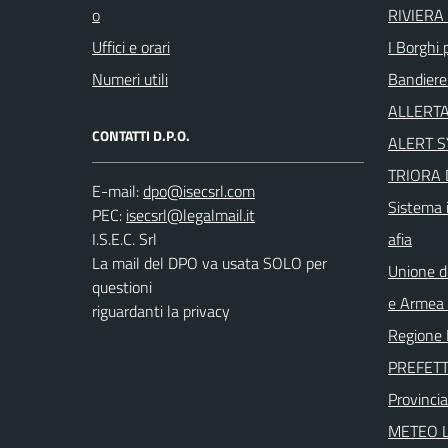
o
RIVIERA 
Uffici e orari
I Borghi p
Numeri utili
Bandiere
ALLERTA
CONTATTI D.P.O.
ALERT 
TRIORA 
E-mail:
Sistema i
PEC:
I.S.E.C. Srl
afia
La mail del DPO va usata SOLO per
Unione d
questioni
e Armea -
riguardanti la privacy
Regione 
PREFETT
Provincia
METEO L