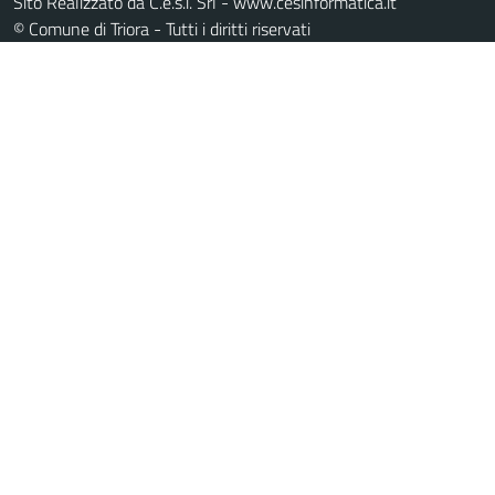
Sito Realizzato da C.e.s.i. Srl - www.cesinformatica.it
© Comune di Triora - Tutti i diritti riservati