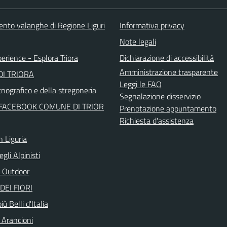
ento valanghe di Regione Liguri
Informativa privacy
Note legali
perience - Esplora Triora
Dichiarazione di accessibilità
Amministrazione trasparente
I TRIORA
Leggi le FAQ
nografico e della stregoneria
Segnalazione disservizio
FACEBOOK COMUNE DI TRIOR
Prenotazione appuntamento
Richiesta d'assistenza
n Liguria
egli Alpinisti
 Outdoor
DEI FIORI
iù Belli d'Italia
 Arancioni