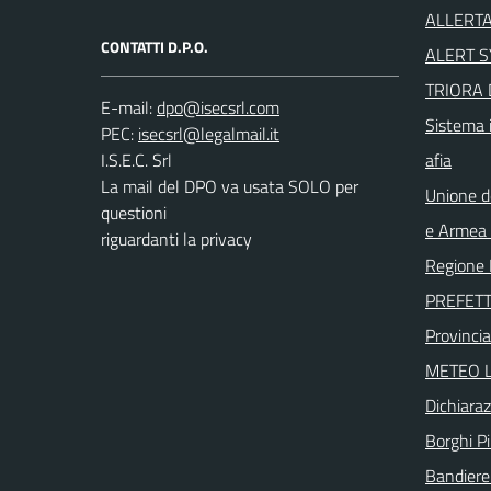
ALLERTA
CONTATTI D.P.O.
ALERT 
TRIORA 
E-mail:
Sistema i
PEC:
I.S.E.C. Srl
afia
La mail del DPO va usata SOLO per
Unione d
questioni
e Armea -
riguardanti la privacy
Regione 
PREFETT
Provincia
METEO L
Dichiaraz
Borghi Più
Bandiere