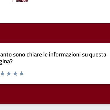
Indietro
anto sono chiare le informazioni su questa
gina?
a da 1 a 5 stelle la pagina
ta 1 stelle su 5
Valuta 2 stelle su 5
Valuta 3 stelle su 5
Valuta 4 stelle su 5
Valuta 5 stelle su 5