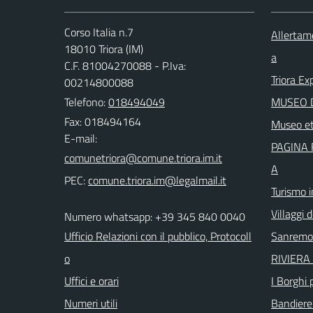
Corso Italia n.7
Allertam
18010 Triora (IM)
a
C.F. 81004270088 - P.Iva:
Triora Ex
00214800088
Telefono:
018494049
MUSEO D
Fax: 018494164
Museo et
E-mail:
PAGINA 
A
PEC:
Turismo i
Villaggi d
Numero whatsapp: +39 345 840 0040
Ufficio Relazioni con il pubblico, Protocoll
Sanremo
o
RIVIERA 
Uffici e orari
I Borghi p
Numeri utili
Bandiere