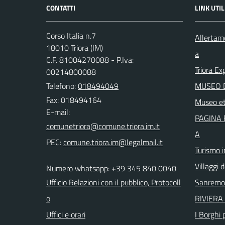
CONTATTI
LINK UTIL
Corso Italia n.7
Allertam
18010 Triora (IM)
a
C.F. 81004270088 - P.Iva:
Triora Ex
00214800088
Telefono:
018494049
MUSEO D
Fax: 018494164
Museo et
E-mail:
PAGINA 
A
PEC:
Turismo i
Villaggi d
Numero whatsapp: +39 345 840 0040
Ufficio Relazioni con il pubblico, Protocoll
Sanremo
o
RIVIERA 
Uffici e orari
I Borghi p