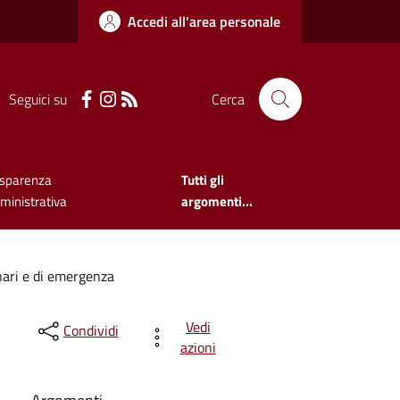
Accedi all'area personale
Seguici su
Cerca
asparenza
Tutti gli
inistrativa
argomenti...
nari e di emergenza
Vedi
Condividi
azioni