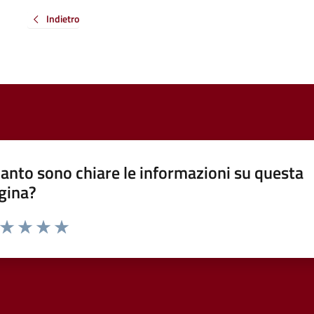
Indietro
anto sono chiare le informazioni su questa
gina?
a da 1 a 5 stelle la pagina
ta 1 stelle su 5
Valuta 2 stelle su 5
Valuta 3 stelle su 5
Valuta 4 stelle su 5
Valuta 5 stelle su 5