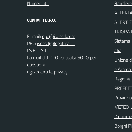
Numeri utili
Bandiere
ALLERTA
CONTATTI D.P.O.
ALERT 
TRIORA 
E-mail:
Sistema i
PEC:
I.S.E.C. Srl
afia
La mail del DPO va usata SOLO per
Unione d
questioni
e Armea -
riguardanti la privacy
Regione 
PREFETT
Provincia
METEO L
Dichiaraz
Borghi Più