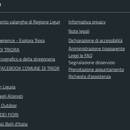
I
ento valanghe di Regione Liguri
Informativa privacy
Note legali
perience - Esplora Triora
Dichiarazione di accessibilità
Amministrazione trasparente
I TRIORA
Leggi le FAQ
nografico e della stregoneria
Segnalazione disservizio
FACEBOOK COMUNE DI TRIOR
Prenotazione appuntamento
Richiesta d'assistenza
n Liguria
egli Alpinisti
 Outdoor
DEI FIORI
iù Belli d'Italia